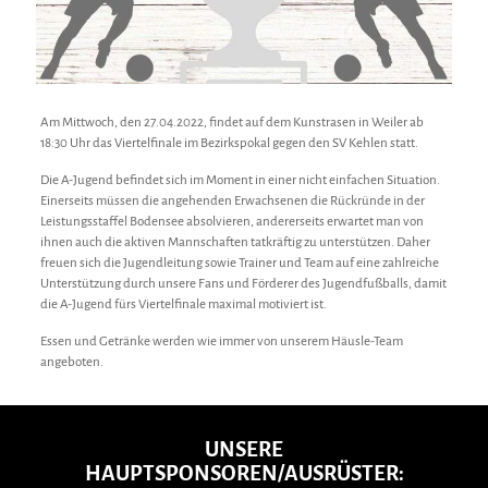
Am Mittwoch, den 27.04.2022, findet auf dem Kunstrasen in Weiler ab
18:30 Uhr das Viertelfinale im Bezirkspokal gegen den SV Kehlen statt.
Die A-Jugend befindet sich im Moment in einer nicht einfachen Situation.
Einerseits müssen die angehenden Erwachsenen die Rückründe in der
Leistungsstaffel Bodensee absolvieren, andererseits erwartet man von
ihnen auch die aktiven Mannschaften tatkräftig zu unterstützen. Daher
freuen sich die Jugendleitung sowie Trainer und Team auf eine zahlreiche
Unterstützung durch unsere Fans und Förderer des Jugendfußballs, damit
die A-Jugend fürs Viertelfinale maximal motiviert ist.
Essen und Getränke werden wie immer von unserem Häusle-Team
angeboten.
UNSERE
HAUPTSPONSOREN/AUSRÜSTER: