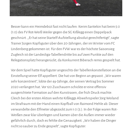
Besser kann ein Heimdebüt fast nicht laufen: Kerim Saritekin hat beim 5:0
(1:0) des FV Rot-Weiß Weiler gegen die SG Kißlegg einen Doppelpack
geschnürt. „Er hat seine Startelf-Aufstellung absolut gerechtfertigt“, sagte
Trainer Jürgen Kopfsguter über den 20-Jährigen, der im Winter vom FC
Lindenberg gekommen ist. Für den FVW war es der höchste Saisonsieg.
Zugleich ist der Landesliga-Tabellendritte bis auf zwei Punkte auf den
Relegationsplatz herangerückt, da Konkurrent Biberach remis gespielt hat.
Vor dem Spiel hatte Kopfsguter angesichts der Tabellenkonstellation an die
Einstellung seiner Elf appelliert. Die hat von Beginn an gepasst. „Wir waren
sehr konzentriert“, lobte der 49-Jährige, der seinen Vertrag bis Sommer
2020 verlängert hat. Vor 120 Zuschauern schickte er eine offensiv
ausgerichtete Formation auf den Kunstrasen, die früh Druck machte.
Gleich bei der ersten Aktion wehrte Kißleggs Abwehrspieler Jörg Weiland
im Strafraum mit der Hand einen Kopfball von Raimond Hehle ab. Dieser
verwandelte den Elfmeter abgezockt zum 1:0 (3.). In der Folge waren Rot-
Weißen zwar klar überlegen und kamen über die Außen immer wieder
gefährlich durch, doch es fehlte die Genauigkeit. „Wir haben die Dinger
nicht so sauber zu Ende gespielt“, sagte Kopfsguter.