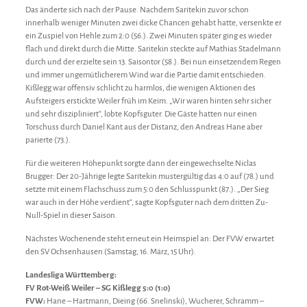
Das änderte sich nach der Pause. Nachdem Saritekin zuvor schon
innerhalb weniger Minuten zwei dicke Chancen gehabt hatte, versenkte er
ein Zuspiel von Hehle zum 2:0 (56.). Zwei Minuten später ging es wieder
flach und direkt durch die Mitte. Saritekin steckte auf Mathias Stadelmann
durch und der erzielte sein 13. Saisontor (58.). Bei nun einsetzendem Regen
und immer ungemütlicherem Wind war die Partie damit entschieden.
Kißlegg war offensiv schlicht zu harmlos, die wenigen Aktionen des
Aufsteigers erstickte Weiler früh im Keim. „Wir waren hinten sehr sicher
und sehr diszipliniert“, lobte Kopfsguter. Die Gäste hatten nur einen
Torschuss durch Daniel Kant aus der Distanz, den Andreas Hane aber
parierte (73.).
Für die weiteren Höhepunkt sorgte dann der eingewechselte Niclas
Brugger: Der 20-Jährige legte Saritekin mustergültig das 4:0 auf (78.) und
setzte mit einem Flachschuss zum 5:0 den Schlusspunkt (87.). „Der Sieg
war auch in der Höhe verdient“, sagte Kopfsguter nach dem dritten Zu-
Null-Spiel in dieser Saison.
Nächstes Wochenende steht erneut ein Heimspiel an: Der FVW erwartet
den SV Ochsenhausen (Samstag, 16. März, 15 Uhr).
Landesliga Württemberg:
FV Rot-Weiß Weiler – SG Kißlegg 5:0 (1:0)
FVW:
Hane – Hartmann, Dieing (66. Snelinski), Wucherer, Schramm –