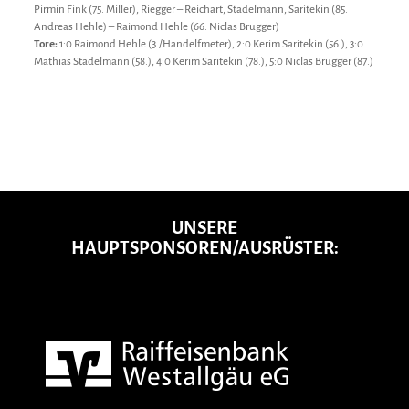
Pirmin Fink (75. Miller), Riegger – Reichart, Stadelmann, Saritekin (85.
Andreas Hehle) – Raimond Hehle (66. Niclas Brugger)
Tore:
1:0 Raimond Hehle (3./Handelfmeter), 2:0 Kerim Saritekin (56.), 3:0
Mathias Stadelmann (58.), 4:0 Kerim Saritekin (78.), 5:0 Niclas Brugger (87.)
UNSERE
HAUPTSPONSOREN/AUSRÜSTER: