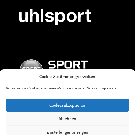
Cookie-Zustimmung verwalten
Wir verwenden Cookies, um unsere Website und unseren Service zu optimieren.
Cookies akzeptieren
© 2017 FV Rot-Weiß Weiler | Webdesign von
Schrift+Bild GmbH
,
Lindenberg im Allgäu |
Datenschutz
|
Impressum
|
Cookie-Hinweis
Ablehnen
Einstellungen anzeigen