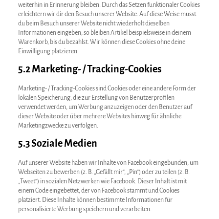
weiterhin in Erinnerung bleiben. Durch das Setzen funktionaler Cookies
erleichtern wir dir den Besuch unserer Website. Auf diese Weise musst
du beim Besuch unserer Website nicht wiederholt dieselben
Informationen eingeben, so bleiben Artikel beispielsweise in deinem
Warenkorb, bis du bezahlst. Wir können diese Cookies ohne deine
Einwilligung platzieren.
5.2 Marketing- / Tracking-Cookies
Marketing- / Tracking-Cookies sind Cookies oder eine andere Form der
lokalen Speicherung, die zur Erstellung von Benutzerprofilen
verwendet werden, um Werbung anzuzeigen oder den Benutzer auf
dieser Website oder über mehrere Websites hinweg für ähnliche
Marketingzwecke zu verfolgen.
5.3 Soziale Medien
Auf unserer Website haben wir Inhalte von Facebook eingebunden, um
Webseiten zu bewerben (z. B. „Gefällt mir“, „Pin“) oder zu teilen (z. B.
„Tweet“) in sozialen Netzwerken wie Facebook. Dieser Inhalt ist mit
einem Code eingebettet, der von Facebook stammt und Cookies
platziert. Diese Inhalte können bestimmte Informationen für
personalisierte Werbung speichern und verarbeiten.