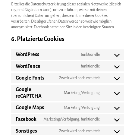
Bitte lies die Datenschutzerklärung dieser sozialen Netzwerke (die sich
regelmäßig ändern kann), um zu erfahren, wie sie mit deinen
(persönlichen) Daten umgehen, die sie mithilfe dieser Cookies
verarbeiten. Die abgerufenen Daten werden so weit wie möglich
anonymisiert. Facebook hat seinen Sitz in den Vereinigten Staaten
6. Platzierte Cookies
WordPress
funktionelle
Consent
to
WordFence
funktionelle
service
Consent
wordpress
to
Google Fonts
Zweck wird noch ermittelt
service
Consent
wordfence
to
Google
service
Marketing/Verfolgung
Consent
reCAPTCHA
google-
to
fonts
service
Google Maps
Marketing/Verfolgung
Consent
google-
to
recaptcha
Facebook
Marketing/Verfolgung, funktionelle
service
Consent
google-
to
Sonstiges
Zweck wird noch ermittelt
maps
service
Consent