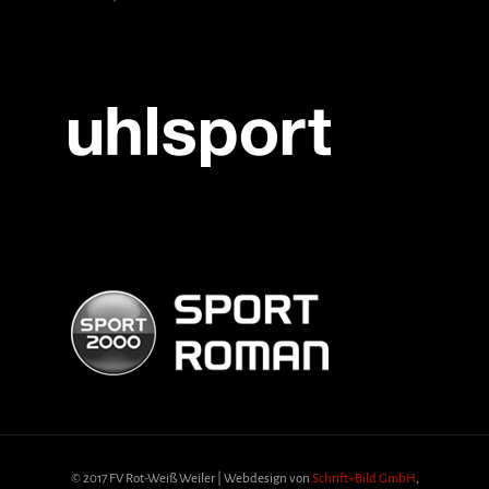
© 2017 FV Rot-Weiß Weiler | Webdesign von
Schrift+Bild GmbH
,