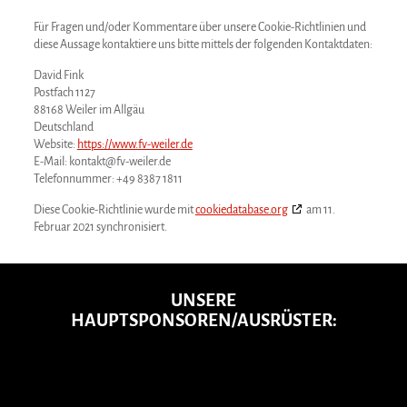
Für Fragen und/oder Kommentare über unsere Cookie-Richtlinien und
diese Aussage kontaktiere uns bitte mittels der folgenden Kontaktdaten:
David Fink
Postfach 1127
88168 Weiler im Allgäu
Deutschland
Website:
https://www.fv-weiler.de
E-Mail:
kontakt@
fv-weiler.de
Telefonnummer: +49 8387 1811
Diese Cookie-Richtlinie wurde mit
cookiedatabase.org
am 11.
Februar 2021 synchronisiert.
UNSERE
HAUPTSPONSOREN/AUSRÜSTER: