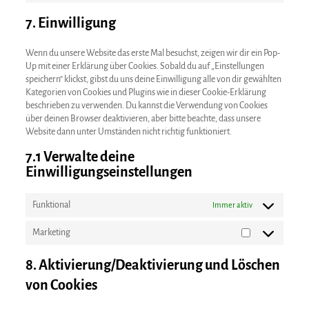
facebook
to
7. Einwilligung
service
sonstiges
Wenn du unsere Website das erste Mal besuchst, zeigen wir dir ein Pop-
Up mit einer Erklärung über Cookies. Sobald du auf „Einstellungen
speichern“ klickst, gibst du uns deine Einwilligung alle von dir gewählten
Kategorien von Cookies und Plugins wie in dieser Cookie-Erklärung
beschrieben zu verwenden. Du kannst die Verwendung von Cookies
über deinen Browser deaktivieren, aber bitte beachte, dass unsere
Website dann unter Umständen nicht richtig funktioniert.
7.1 Verwalte deine
Einwilligungseinstellungen
Funktional
Immer aktiv
Marketing
Marketing
8. Aktivierung/Deaktivierung und Löschen
von Cookies