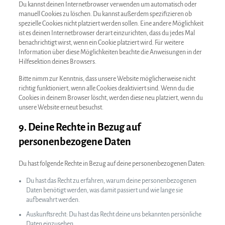
Du kannst deinen Internetbrowser verwenden um automatisch oder
manuell Cookies zu löschen. Du kannst außerdem spezifizieren ob
spezielle Cookies nicht platziert werden sollen. Eine andere Möglichkeit
ist es deinen Internetbrowser derart einzurichten, dass du jedes Mal
benachrichtigt wirst, wenn ein Cookie platziert wird. Für weitere
Information über diese Möglichkeiten beachte die Anweisungen in der
Hilfesektion deines Browsers.
Bitte nimm zur Kenntnis, dass unsere Website möglicherweise nicht
richtig funktioniert, wenn alle Cookies deaktiviert sind. Wenn du die
Cookies in deinem Browser löscht, werden diese neu platziert, wenn du
unsere Website erneut besuchst.
9. Deine Rechte in Bezug auf
personenbezogene Daten
Du hast folgende Rechte in Bezug auf deine personenbezogenen Daten:
Du hast das Recht zu erfahren, warum deine personenbezogenen
Daten benötigt werden, was damit passiert und wie lange sie
aufbewahrt werden.
Auskunftsrecht: Du hast das Recht deine uns bekannten persönliche
Daten einzusehen.