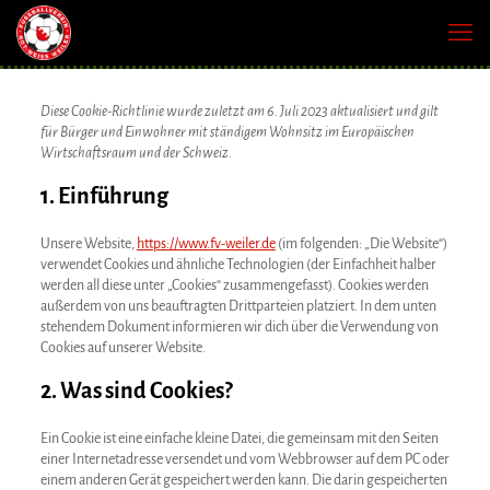
Diese Cookie-Richtlinie wurde zuletzt am 6. Juli 2023 aktualisiert und gilt
für Bürger und Einwohner mit ständigem Wohnsitz im Europäischen
Wirtschaftsraum und der Schweiz.
1. Einführung
Unsere Website,
https://www.fv-weiler.de
(im folgenden: „Die Website“)
verwendet Cookies und ähnliche Technologien (der Einfachheit halber
werden all diese unter „Cookies“ zusammengefasst). Cookies werden
außerdem von uns beauftragten Drittparteien platziert. In dem unten
stehendem Dokument informieren wir dich über die Verwendung von
Cookies auf unserer Website.
2. Was sind Cookies?
Ein Cookie ist eine einfache kleine Datei, die gemeinsam mit den Seiten
einer Internetadresse versendet und vom Webbrowser auf dem PC oder
einem anderen Gerät gespeichert werden kann. Die darin gespeicherten