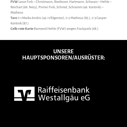
FVW
Lasse Fink – Christmann, Riedesser, Hartmann, Schwarz – Hehle –
Reichart (66. Nery), Pirmin Fink, Schmid, Schramm (46. Koritnik) –
Matheus
Tore
0:1 Marko Andric (45.+1/EIgentor), 0:2 Matheus (85.), 0:3 Gasper
Koritnik (87.)
Gelb-rote Karte
Raimond Hehle (FVW) wegen Foulspiels (68.).
UNSERE
HAUPTSPONSOREN/AUSRÜSTER: