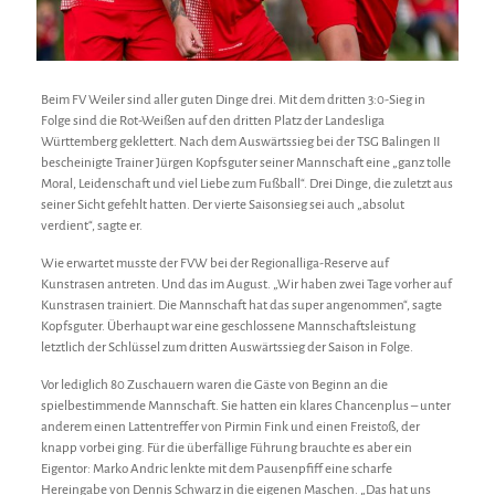
Beim FV Weiler sind aller guten Dinge drei. Mit dem dritten 3:0-Sieg in
Folge sind die Rot-Weißen auf den dritten Platz der Landesliga
Württemberg geklettert. Nach dem Auswärtssieg bei der TSG Balingen II
bescheinigte Trainer Jürgen Kopfsguter seiner Mannschaft eine „ganz tolle
Moral, Leidenschaft und viel Liebe zum Fußball“. Drei Dinge, die zuletzt aus
seiner Sicht gefehlt hatten. Der vierte Saisonsieg sei auch „absolut
verdient“, sagte er.
Wie erwartet musste der FVW bei der Regionalliga-Reserve auf
Kunstrasen antreten. Und das im August. „Wir haben zwei Tage vorher auf
Kunstrasen trainiert. Die Mannschaft hat das super angenommen“, sagte
Kopfsguter. Überhaupt war eine geschlossene Mannschaftsleistung
letztlich der Schlüssel zum dritten Auswärtssieg der Saison in Folge.
Vor lediglich 80 Zuschauern waren die Gäste von Beginn an die
spielbestimmende Mannschaft. Sie hatten ein klares Chancenplus – unter
anderem einen Lattentreffer von Pirmin Fink und einen Freistoß, der
knapp vorbei ging. Für die überfällige Führung brauchte es aber ein
Eigentor: Marko Andric lenkte mit dem Pausenpfiff eine scharfe
Hereingabe von Dennis Schwarz in die eigenen Maschen. „Das hat uns