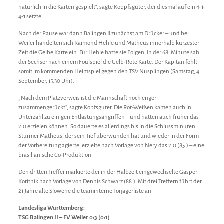
natürlich in die Karten gespielt“, sagte Koppfsguter, der diesmal auf ein 4-1-
4-1 setzte.
Nach der Pause war dann Balingen II zunächst am Drücker – und bei
Weiler handelten sich Raimond Hehle und Matheus innerhalb kürzester
Zeit die Gelbe Karte ein. Für Hehle hatte sie Folgen: In der 68. Minute sah
der Sechser nach einem Foulspiel die Gelb-Rote Karte. Der Kapitän fehlt
somit im kommenden Heimspiel gegen den TSV Nusplingen (Samstag, 4.
September, 15.30 Uhr).
„Nach dem Platzverweis ist die Mannschaft noch enger
zusammengerückt“, sagte Kopfsguter. Die Rot-Weißen kamen auch in
Unterzahl zu einigen Entlastungsangriffen – und hätten auch früher das
2:0 erzielen können. So dauerte es allerdings bis in die Schlussminuten:
Stürmer Matheus, der sein Tief überwunden hat und wieder in der Form
der Vorbereitung agierte, erzielte nach Vorlage von Nery das 2:0 (85.) – eine
brasilianische Co-Produktion.
Den dritten Treffer markierte der in der Halbzeit eingewechselte Gasper
Koritnik nach Vorlage von Dennis Schwarz (88.). Mit drei Treffern führt der
21 Jahre alte Slowene die teaminterne Torjägerliste an
Landesliga Württemberg:
TSG Balingen II – FV Weiler 0:3 (0:1)