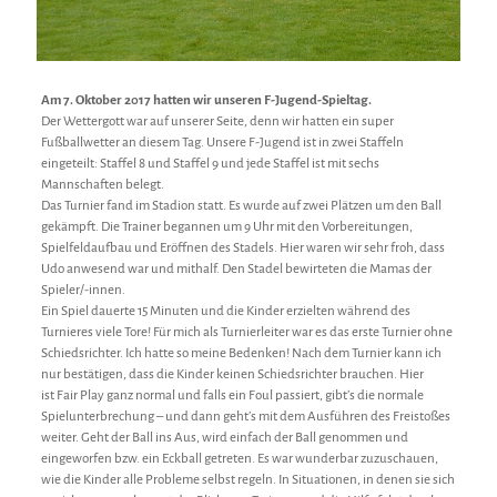
Am 7. Oktober 2017 hatten wir unseren F-Jugend-Spieltag.
Der Wettergott war auf unserer Seite, denn wir hatten ein super
Fußballwetter an diesem Tag. Unsere F-Jugend ist in zwei Staffeln
eingeteilt: Staffel 8 und Staffel 9 und jede Staffel ist mit sechs
Mannschaften belegt.
Das Turnier fand im Stadion statt. Es wurde auf zwei Plätzen um den Ball
gekämpft. Die Trainer begannen um 9 Uhr mit den Vorbereitungen,
Spielfeldaufbau und Eröffnen des Stadels. Hier waren wir sehr froh, dass
Udo anwesend war und mithalf. Den Stadel bewirteten die Mamas der
Spieler/-innen.
Ein Spiel dauerte 15 Minuten und die Kinder erzielten während des
Turnieres viele Tore! Für mich als Turnierleiter war es das erste Turnier ohne
Schiedsrichter. Ich hatte so meine Bedenken! Nach dem Turnier kann ich
nur bestätigen, dass die Kinder keinen Schiedsrichter brauchen. Hier
ist Fair Play ganz normal und falls ein Foul passiert, gibt’s die normale
Spielunterbrechung – und dann geht’s mit dem Ausführen des Freistoßes
weiter. Geht der Ball ins Aus, wird einfach der Ball genommen und
eingeworfen bzw. ein Eckball getreten. Es war wunderbar zuzuschauen,
wie die Kinder alle Probleme selbst regeln. In Situationen, in denen sie sich