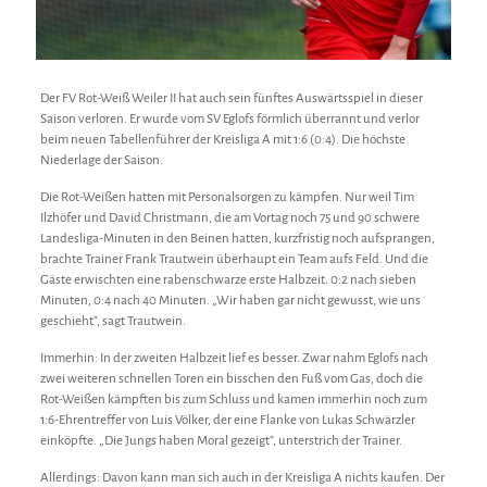
Der FV Rot-Weiß Weiler II hat auch sein fünftes Auswärtsspiel in dieser
Saison verloren. Er wurde vom SV Eglofs förmlich überrannt und verlor
beim neuen Tabellenführer der Kreisliga A mit 1:6 (0:4). Die höchste
Niederlage der Saison.
Die Rot-Weißen hatten mit Personalsorgen zu kämpfen. Nur weil Tim
Ilzhöfer und David Christmann, die am Vortag noch 75 und 90 schwere
Landesliga-Minuten in den Beinen hatten, kurzfristig noch aufsprangen,
brachte Trainer Frank Trautwein überhaupt ein Team aufs Feld. Und die
Gäste erwischten eine rabenschwarze erste Halbzeit. 0:2 nach sieben
Minuten, 0:4 nach 40 Minuten. „Wir haben gar nicht gewusst, wie uns
geschieht“, sagt Trautwein.
Immerhin: In der zweiten Halbzeit lief es besser. Zwar nahm Eglofs nach
zwei weiteren schnellen Toren ein bisschen den Fuß vom Gas, doch die
Rot-Weißen kämpften bis zum Schluss und kamen immerhin noch zum
1:6-Ehrentreffer von Luis Völker, der eine Flanke von Lukas Schwärzler
einköpfte. „Die Jungs haben Moral gezeigt“, unterstrich der Trainer.
Allerdings: Davon kann man sich auch in der Kreisliga A nichts kaufen. Der