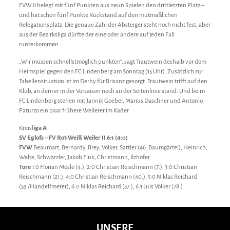
FVW II belegt mit fünf Punkten aus neun Spielen den drittletzten Platz –
und hat schon fünf Punkte Rückstand auf den mutmaßlichen
Relegationsplatz. Die genaue Zahl der Absteiger steht noch nicht fest, aber
aus der Bezirksliga dürfte der eine oder andere auf jeden Fall
runterkommen.
„Wir müssen schnellstmöglich punkten“, sagt Trautwein deshalb vor dem
Heimspiel gegen den FC Lindenberg am Sonntag (15 Uhr). Zusätzlich zur
Tabellensituation ist im Derby für Brisanz gesorgt. Trautwein trifft auf den
Klub, an dem er in der Vorsaison noch an der Seitenlinie stand. Und beim
FC Lindenberg stehen mit Jannik Goebel, Marius Daschner und Antonio
Paturzo ein paar frühere Weilerer im Kader.
Kreisl
iga A
SV Eglofs – FV Rot-Weiß Weiler II 6:1 (4:0)
FVW
Beaumart, Bernardy, Brey, Völker, Sattler (46. Baumgärtel), Heinrich,
Welte, Schwärzler, Jakob Fink, Christmann, Ilzhöfer
Tore
1:0 Florian Mösle (4.), 2:0 Christian Reischmann (7.), 3:0 Christian
Reischmann (21.), 4:0 Christian Reischmann (40.), 5:0 Niklas Reichard
(53./Handelfmeter), 6:0 Niklas Reichard (57.), 6:1 Luis Völker (78.)
UNSERE