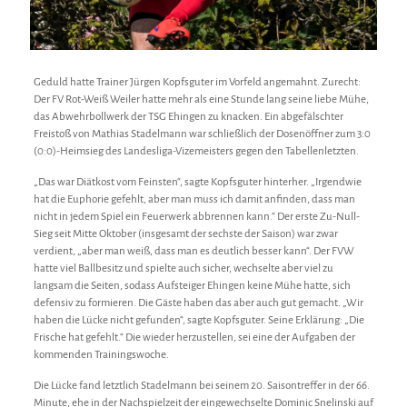
Geduld hatte Trainer Jürgen Kopfsguter im Vorfeld angemahnt. Zurecht:
Der FV Rot-Weiß Weiler hatte mehr als eine Stunde lang seine liebe Mühe,
das Abwehrbollwerk der TSG Ehingen zu knacken. Ein abgefälschter
Freistoß von Mathias Stadelmann war schließlich der Dosenöffner zum 3:0
(0:0)-Heimsieg des Landesliga-Vizemeisters gegen den Tabellenletzten.
„Das war Diätkost vom Feinsten“, sagte Kopfsguter hinterher. „Irgendwie
hat die Euphorie gefehlt, aber man muss ich damit anfinden, dass man
nicht in jedem Spiel ein Feuerwerk abbrennen kann.“ Der erste Zu-Null-
Sieg seit Mitte Oktober (insgesamt der sechste der Saison) war zwar
verdient, „aber man weiß, dass man es deutlich besser kann“. Der FVW
hatte viel Ballbesitz und spielte auch sicher, wechselte aber viel zu
langsam die Seiten, sodass Aufsteiger Ehingen keine Mühe hatte, sich
defensiv zu formieren. Die Gäste haben das aber auch gut gemacht. „Wir
haben die Lücke nicht gefunden“, sagte Kopfsguter. Seine Erklärung: „Die
Frische hat gefehlt.“ Die wieder herzustellen, sei eine der Aufgaben der
kommenden Trainingswoche.
Die Lücke fand letztlich Stadelmann bei seinem 20. Saisontreffer in der 66.
Minute, ehe in der Nachspielzeit der eingewechselte Dominic Snelinski auf