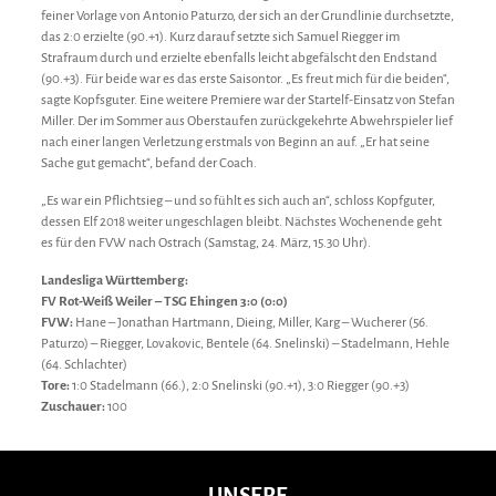
feiner Vorlage von Antonio Paturzo, der sich an der Grundlinie durchsetzte,
das 2:0 erzielte (90.+1). Kurz darauf setzte sich Samuel Riegger im
Strafraum durch und erzielte ebenfalls leicht abgefälscht den Endstand
(90.+3). Für beide war es das erste Saisontor. „Es freut mich für die beiden“,
sagte Kopfsguter. Eine weitere Premiere war der Startelf-Einsatz von Stefan
Miller. Der im Sommer aus Oberstaufen zurückgekehrte Abwehrspieler lief
nach einer langen Verletzung erstmals von Beginn an auf. „Er hat seine
Sache gut gemacht“, befand der Coach.
„Es war ein Pflichtsieg – und so fühlt es sich auch an“, schloss Kopfguter,
dessen Elf 2018 weiter ungeschlagen bleibt. Nächstes Wochenende geht
es für den FVW nach Ostrach (Samstag, 24. März, 15.30 Uhr).
Landesliga Württemberg:
FV Rot-Weiß Weiler – TSG Ehingen 3:0 (0:0)
FVW:
Hane – Jonathan Hartmann, Dieing, Miller, Karg – Wucherer (56.
Paturzo) – Riegger, Lovakovic, Bentele (64. Snelinski) – Stadelmann, Hehle
(64. Schlachter)
Tore:
1:0 Stadelmann (66.), 2:0 Snelinski (90.+1), 3:0 Riegger (90.+3)
Zuschauer:
100
UNSERE