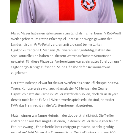
Marco Mayer hat einen gelungenen Einstand als Trainer beim FV Rot-Weiß
Weiler gefeiert. Im ersten Pflichtspiel unter seiner Regie gewann der
Landesligist im WFV-Pokal verdient mit 2:0 (2:0) beim starken
Ligakonkurrenten FC Mengen „Wir waren sehr geduldig, hatten die
Spielkontrolle und haben bei diesem Wetter auf unsere Situationen
gewartet. Für diese Phase der Vorbereitung war es ein gutes Spiel von uns“,
sagte der 36-Jährige zufrieden. Seine Elf habe defensiv kaum etwas
zugelassen.
Der Erstrundenspiel war für die Rot-Weißen das erste Pflichtspiel seit 154
Tagen. Kurioserweise war auch damals der FC Mengen der Gegner.
Eigentlich hätte die Partie in Weiler stattfinden sollen, doch da in Bayern
derzeit noch keine Fußball-Wettbewerbsspiele erlaubt sind, hatte der
FVW das Heimrecht an die Württemberger abgetreten.
Matchwinner war Janne Heinrich, der doppelt traf (8./40.). Die Treffer
entstanden aus Pressingsituationen, in denen Weiler den Gegner früh zu
Fehlern zwang. „Er hat beide Tore richtig gut gemacht, ist richtig ruhig
geblieben“, lobt Mayer das Eigengewächs. Der 19-Jährige stand vor 200