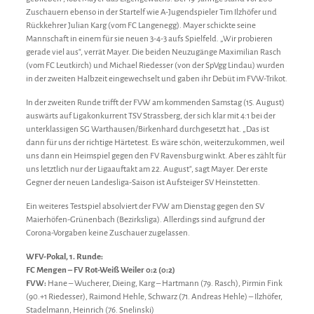
Zuschauern ebenso in der Startelf wie A-Jugendspieler Tim Ilzhöfer und
Rückkehrer Julian Karg (vom FC Langenegg). Mayer schickte seine
Mannschaft in einem für sie neuen 3-4-3 aufs Spielfeld. „Wir probieren
gerade viel aus“, verrät Mayer. Die beiden Neuzugänge Maximilian Rasch
(vom FC Leutkirch) und Michael Riedesser (von der SpVgg Lindau) wurden
in der zweiten Halbzeit eingewechselt und gaben ihr Debüt im FVW-Trikot.
In der zweiten Runde trifft der FVW am kommenden Samstag (15. August)
auswärts auf Ligakonkurrent TSV Strassberg, der sich klar mit 4:1 bei der
unterklassigen SG Warthausen/Birkenhard durchgesetzt hat. „Das ist
dann für uns der richtige Härtetest. Es wäre schön, weiterzukommen, weil
uns dann ein Heimspiel gegen den FV Ravensburg winkt. Aber es zählt für
uns letztlich nur der Ligaauftakt am 22. August“, sagt Mayer. Der erste
Gegner der neuen Landesliga-Saison ist Aufsteiger SV Heinstetten.
Ein weiteres Testspiel absolviert der FVW am Dienstag gegen den SV
Maierhöfen-Grünenbach (Bezirksliga). Allerdings sind aufgrund der
Corona-Vorgaben keine Zuschauer zugelassen.
WFV-Pokal, 1. Runde:
FC Mengen – FV Rot-Weiß Weiler 0:2 (0:2)
FVW:
Hane – Wucherer, Dieing, Karg – Hartmann (79. Rasch), Pirmin Fink
(90.+1 Riedesser), Raimond Hehle, Schwarz (71. Andreas Hehle) – Ilzhöfer,
Stadelmann, Heinrich (76. Snelinski)