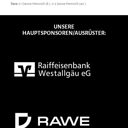
Tore:
0:1 Janne Heinrich (8.), 0:2 Janne Heinrich (40.)
UNSERE
HAUPTSPONSOREN/AUSRÜSTER: