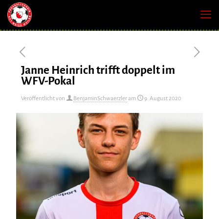
Janne Heinrich trifft doppelt im
WFV-Pokal
Veröffentlicht von
BenjaminSchwaerzler
am
9. August 2020