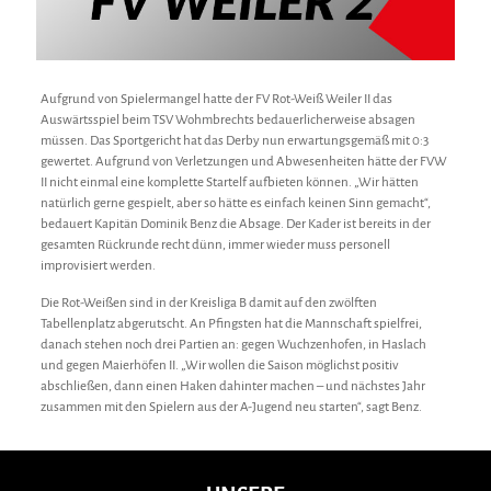
Aufgrund von Spielermangel hatte der FV Rot-Weiß Weiler II das
Auswärtsspiel beim TSV Wohmbrechts bedauerlicherweise absagen
müssen. Das Sportgericht hat das Derby nun erwartungsgemäß mit 0:3
gewertet. Aufgrund von Verletzungen und Abwesenheiten hätte der FVW
II nicht einmal eine komplette Startelf aufbieten können. „Wir hätten
natürlich gerne gespielt, aber so hätte es einfach keinen Sinn gemacht“,
bedauert Kapitän Dominik Benz die Absage. Der Kader ist bereits in der
gesamten Rückrunde recht dünn, immer wieder muss personell
improvisiert werden.
Die Rot-Weißen sind in der Kreisliga B damit auf den zwölften
Tabellenplatz abgerutscht. An Pfingsten hat die Mannschaft spielfrei,
danach stehen noch drei Partien an: gegen Wuchzenhofen, in Haslach
und gegen Maierhöfen II. „Wir wollen die Saison möglichst positiv
abschließen, dann einen Haken dahinter machen – und nächstes Jahr
zusammen mit den Spielern aus der A-Jugend neu starten“, sagt Benz.