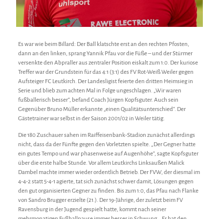
Es war wie beim Billard: Der Ball klatschte erst an den rechten Pfosten,
dann an den linken, sprang Yannik Pfau vor die Füße – und der Stürmer
versenkte den Abpraller aus zentraler Position eiskalt zum 1:0. Der kuriose
Treffer war der Grundstein für das 4:1 (3:1) des FV Rot-Weiß Weiler gegen
Aufsteiger FC Leutkirch. Der Landesligist feierte den dritten Heimsieg in
Serie und blieb zum achten Mal in Folge ungeschlagen. „Wir waren
fußballerisch besser“, befand Coach Jürgen Kopfsguter. Auch sein
Gegenüber Bruno Müller erkannte „einen Qualitätsunterschied“. Der
Gästetrainer war selbst in der Saison 2001/02 in Weiler tätig.
Die 180 Zuschauer sahen im Raiffeisenbank-Stadion zunächst allerdings
nicht, dass da der Fünfte gegen den Vorletzten spielte. „Der Gegner hatte
ein gutes Tempo und war phasenweise auf Augenhöhe“, sagte Kopfsguter
über die erste halbe Stunde. Vor allem Leutkirchs Linksaußen Malick
Dambel machte immer wieder ordentlich Betrieb. Der FVW, der diesmal im
4-4-2 statt 5-4-1 agierte, tat sich zunächst schwer damit, Lösungen gegen
den gut organisierten Gegner zu finden. Bis zum 1:0, das Pfau nach Flanke
von Sandro Brugger erzielte (21.). Der 19-Jährige, der zuletzt beim FV
Ravensburg in der Jugend gespielt hatte, kommt nach seiner
mehrmonatigen Fußballpause immer besser in Schwung. „Er hat den