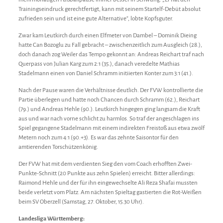
Trainingseindruck gerechtfertigt, kann mit seinem Startelf-Debüt absolut
zufrieden sein und ist eine gute Alternative“, lobte Kopfsguter.
Zwar kam Leutkirch durch einen Elfmeter von Dambel – Dominik Dieing
hatte Can Bozoglu zu Fall gebracht – zwischenzeitlich zum Ausgleich (28.),
doch danach zog Weiler das Tempo gekonnt an: Andreas Reichart traf nach
Querpass von Julian Karg zum 2:1 (35.), danach veredelte Mathias
Stadelmann einen von Daniel Schramm initiierten Konter zum 3:1 (41.).
Nach der Pause waren die Verhältnisse deutlich. Der FVW kontrollierte die
Partie überlegen und hatte noch Chancen durch Schramm (62.), Reichart
(79.) und Andreas Hehle (90.). Leutkirch hingegen ging langsam die Kraft
aus und war nach vorne schlicht zu harmlos. So traf der angeschlagen ins
Spiel gegangene Stadelmann mit einem indirekten Freistoß aus etwa zwölf
Metern noch zum 4:1 (90.+3). Es war das zehnte Saisontor für den
amtierenden Torschützenkönig.
Der FVW hat mit dem verdienten Sieg den vom Coach erhofften Zwei-
Punkte-Schnitt (20 Punkte aus zehn Spielen) erreicht. Bitter allerdings:
Raimond Hehle und der für ihn eingewechselte Ali Reza Shafai mussten
beide verletzt vom Platz. Am nächsten Spieltag gastierten die Rot-Weißen
beim SV Oberzell (Samstag, 27. Oktober, 15.30 Uhr).
Landesliga Württemberg: